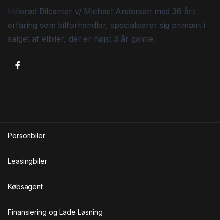
Hillerød Bilcenter v/ Michael Andersen med 36 års
erfaring som bilforhandler, specialiserer sig primært i
salget af elbiler, der er højst 3 år gamle.
Personbiler
Leasingbiler
Købsagent
Finansiering og Lade Løsning